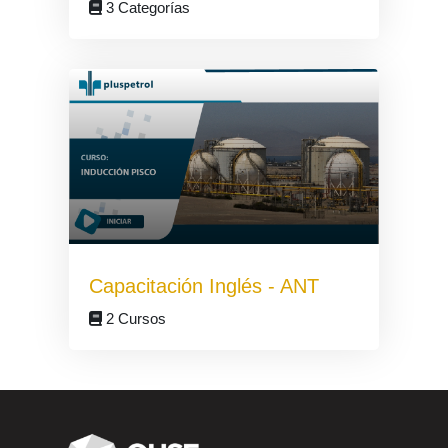
3 Categorías
Capacitación Inglés - ANT
2 Cursos
Bloques
Bloques